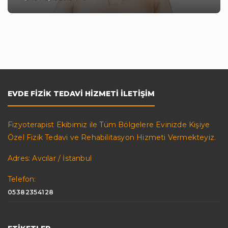
EVDE FIZIK TEDAVI HIZMETI İLETIŞIM
Fizyoterapist Ekibimiz ile Tüm Bölgelere Evinizde Kişiye
Özel Fizik Tedavi ve Rehabilitasyon Hizmeti Vermekteyiz.
Adres: Avcılar / İstanbul
Telefon:
05382354128