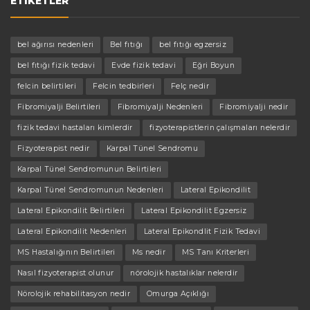
ETIKETLER
bel ağırısı nedenleri
Bel fıtığı
bel fıtığı egzersiz
bel fıtığı fizik tedavi
Evde fizik tedavi
Eğri Boyun
felcin belirtileri
Felcin tedbirleri
Felç nedir
Fibromiyalji Belirtileri
Fibromiyalji Nedenleri
Fibromiyalji nedir
fizik tedavi hastaları kimlerdir
fizyoterapistlerin çalışmaları nelerdir
Fizyoterapist nedir
Karpal Tünel Sendromu
Karpal Tünel Sendromunun Belirtileri
Karpal Tünel Sendromunun Nedenleri
Lateral Epikondilit
Lateral Epikondilit Belirtileri
Lateral Epikondilit Egzersiz
Lateral Epikondilit Nedenleri
Lateral Epikondlit Fizik Tedavi
MS Hastalığının Belirtileri
Ms nedir
MS Tanı Kriterleri
Nasıl fizyoterapist olunur
nörolojik hastalıklar nelerdir
Nörolojik rehabilitasyon nedir
Omurga Açıklığı