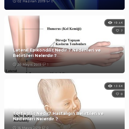
02 Haziran 2019
0
19.4K
7
Lateral Epikondilit Nedir ? Nedenleri ve
Belirtileri Nelerdir ?
26 Mayıs 2019
1
13.6K
0
Tortikollis Nedir? Hastalığın Belirtileri ve
Nedenleri Nelerdir ?
16 Mayıs 2019
0