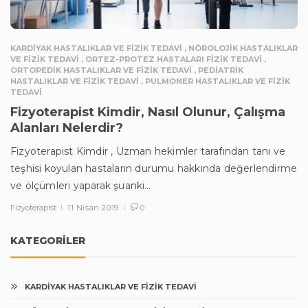
KARDIYAK HASTALIKLAR VE FIZIK TEDAVI
,
NÖROLOJIK HASTALIKLAR
VE FIZIK TEDAVI
,
ORTEZ-PROTEZ HASTALARI FIZIK TEDAVI
,
ORTOPEDIK HASTALIKLAR VE FIZIK TEDAVI
,
PEDIATRIK
HASTALIKLAR VE FIZIK TEDAVI
,
PULMONER HASTALIKLAR VE FIZIK
TEDAVI
Fizyoterapist Kimdir, Nasıl Olunur, Çalışma
Alanları Nelerdir?
Fizyoterapist Kimdir , Uzman hekimler tarafından tanı ve
teşhisi koyulan hastaların durumu hakkında değerlendirme
ve ölçümleri yaparak şuanki…
Fizyoterapist
11 Nisan 2019
0
KATEGORILER
KARDIYAK HASTALIKLAR VE FIZIK TEDAVI