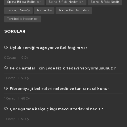
Spina Bifida Belirtileri
Spina Bifida Nedenleri
Spina Bifida Nedir
Tenisçi Dirseği
Tortikollis
Tortikollis Belirtileri
Tortikollis Nedenleri
SORULAR
Uyluk kemiğim ağrıyor ve Bel fıtığım var
0 Cevap
0 Oy
Felç Hastaları için Evde Fizik Tedavi Yapıyormusunuz ?
1 Cevap
58 Oy
Fibromiyalji belirtileri nelerdir ve tanısı nasıl konur
1 Cevap
48 Oy
Çocuğumda kalça çıkığı mevcut tedavisi nedir ?
1 Cevap
52 Oy