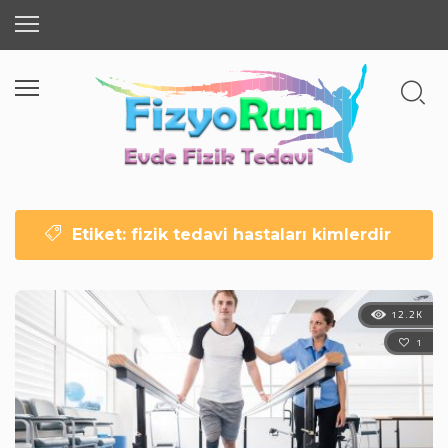
Etiket:
fizik tedavi hastaları kimlerdir
12.2K
1